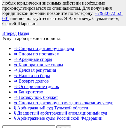
любых юридически значимых действий необходимо
проконсультироваться со специалистом. Для получения
юридической помощи позвоните по телефону
+7(980) 72-52-
001
или воспользуйтесь чатом. Я Вам отвечу. С уважением,
Сергей Шарыгин.
Вперед
Назад
Услуги арбитражного юриста:
⇒ Споры по договору подряда
⇒ Споры по поставкам
⇒ Арендные споры
⇒ Корпоративные споры
⇒ Деловая репутация
⇒ Налоги и сборы
⇒ Возврат долгов
⇒ Оспаривание сделок
⇒ Банкротство
⇒ Госзакупки, бюджет
⇒ Споры по договору возмездного оказания услуг
§ Арбитражный суд Тульской области
§ Двадцатый арбитражный апелляционный суд
§ Арбитражные суды Российской Федерации
Найти: