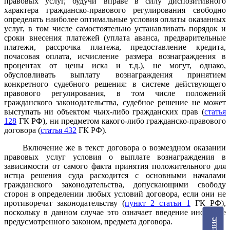
правовых услуг, будучи вправе в силу диспозитивного
характера гражданско-правового регулирования свободно
определять наиболее оптимальные условия оплаты оказанных
услуг, в том числе самостоятельно устанавливать порядок и
сроки внесения платежей (уплата аванса, предварительные
платежи, рассрочка платежа, предоставление кредита,
почасовая оплата, исчисление размера вознаграждения в
процентах от цены иска и т.д.), не могут, однако,
обусловливать выплату вознаграждения принятием
конкретного судебного решения: в системе действующего
правового регулирования, в том числе положений
гражданского законодательства, судебное решение не может
выступать ни объектом чьих-либо гражданских прав (
статья
128
ГК РФ), ни предметом какого-либо гражданско-правового
договора (
статья 432
ГК РФ).
Включение же в текст договора о возмездном оказании
правовых услуг условия о выплате вознаграждения в
зависимости от самого факта принятия положительного для
истца решения суда расходится с основными началами
гражданского законодательства, допускающими свободу
сторон в определении любых условий договора, если они не
противоречат законодательству (
пункт 2 статьи 1
ГК РФ),
поскольку в данном случае это означает введение иного, не
предусмотренного законом, предмета договора.