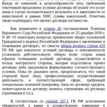
Ввиду ее сомнений в целесообразности этих требований
ответчиком предложено условие договора об оплате его услуг
лишь в случае положительного результата и в зависимости от
начисленной в рамках НИС суммы накоплений. Ответчик
также подтвердил, что проект договора составил он.
Как разъяснено в
пункте 45
постановления Пленума
Верховного Суда Российской Федерации от 25 декабря 2018 г.
N 49 «О некоторых вопросах применения общих положений
Гражданского кодекса Российской Федерации о заключении и
толковании договора», по смыслу
абзаца второго статьи 431
ГК РФ при неясности условий договора и невозможности
установить действительную общую волю сторон иным
образом толкование условий договора осуществляется в
пользу контрагента стороны, которая подготовила проект
договора либо предложила формулировку соответствующего
условия. Пока не доказано иное, предполагается, что такой
стороной было лицо, профессионально осуществляющее
деятельность в соответствующей сфере, требующей
специальных познаний (например, банк по договору кредита,
лизингодатель по договору лизинга, страховщик по договору
страхования и т.п.).
В соответствии со
статьей 327.1
ГК РФ исполнение
обязанностей, а равно и осуществление, изменение и