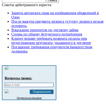
Советы арбитражного юриста:
Защита авторских прав на изображения объявлений в
Озон
После выкупа предмета лизинга уступку лизинга нельзя
оспорить.
Взыскание процентов по договору займа
Споры по объему безучетного потребления
Клиент вправе требовать возврата оплаты при
недостижении результата, указанного в договоре
Погашение требования поручителя банкротством
должника
Вопросы права:
Подписаться письмом