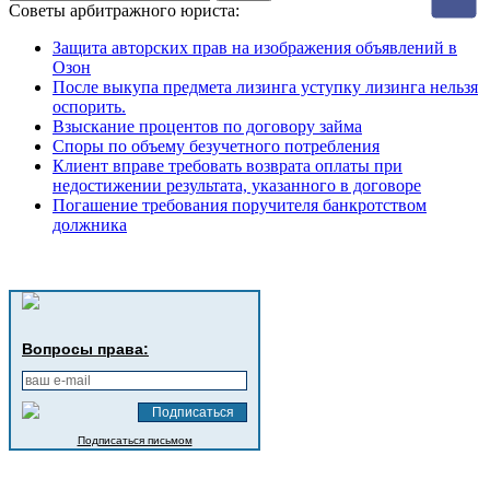
Советы арбитражного юриста:
Защита авторских прав на изображения объявлений в
Озон
После выкупа предмета лизинга уступку лизинга нельзя
оспорить.
Взыскание процентов по договору займа
Споры по объему безучетного потребления
Клиент вправе требовать возврата оплаты при
недостижении результата, указанного в договоре
Погашение требования поручителя банкротством
должника
Вопросы права:
Подписаться письмом