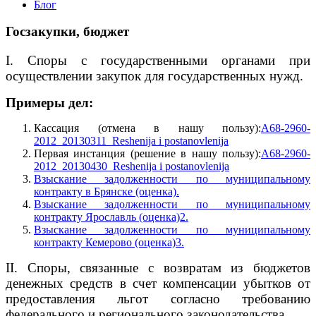
Блог
Госзакупки, бюджет
I. Споры с государственными органами при
осуществлении закупок для государственных нужд.
Примеры дел:
Кассация (отмена в нашу пользу):
A68-2960-
2012_20130311_Reshenija i postanovlenija
Первая инстанция (решение в нашу пользу):
A68-2960-
2012_20130430_Reshenija i postanovlenija
Взыскание задолженности по муниципальному
контракту в Брянске (оценка).
Взыскание задолженности по муниципальному
контракту Ярославль (оценка)2.
Взыскание задолженности по муниципальному
контракту Кемерово (оценка)3.
II. Споры, связанные с возвратам из бюджетов
денежных средств в счет компенсации убытков от
предоставления льгот согласно требованию
федерального и регионального законодательства.