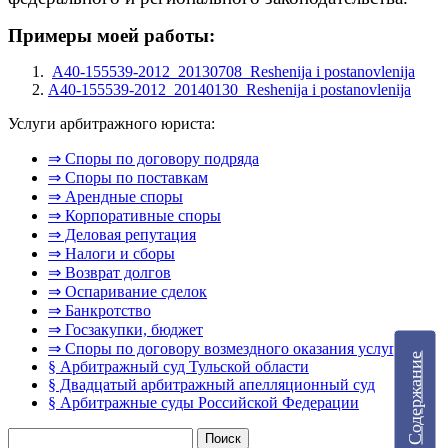
Примеры моей работы:
A40-155539-2012_20130708_Reshenija i postanovlenija
A40-155539-2012_20140130_Reshenija i postanovlenija
Услуги арбитражного юриста:
⇒ Споры по договору подряда
⇒ Споры по поставкам
⇒ Арендные споры
⇒ Корпоративные споры
⇒ Деловая репутация
⇒ Налоги и сборы
⇒ Возврат долгов
⇒ Оспаривание сделок
⇒ Банкротство
⇒ Госзакупки, бюджет
⇒ Споры по договору возмездного оказания услуг
Содержание
§ Арбитражный суд Тульской области
§ Двадцатый арбитражный апелляционный суд
§ Арбитражные суды Российской Федерации
Найти: