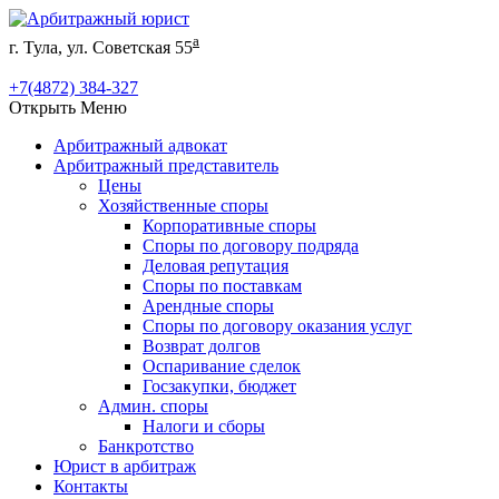
а
г. Тула, ул. Советская 55
+7(4872) 384-327
Открыть Меню
Арбитражный адвокат
Арбитражный представитель
Цены
Хозяйственные споры
Корпоративные споры
Споры по договору подряда
Деловая репутация
Споры по поставкам
Арендные споры
Споры по договору оказания услуг
Возврат долгов
Оспаривание сделок
Госзакупки, бюджет
Админ. споры
Налоги и сборы
Банкротство
Юрист в арбитраж
Контакты