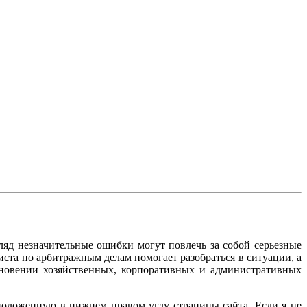
яд незначительные ошибки могут повлечь за собой серьезные
та по арбитражным делам помогает разобраться в ситуации, а
кновении хозяйственных, корпоративных и административных
положенную в нижнем правом углу страницы сайта. Если я не