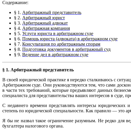
Содержание:
§ 1.
Арбитражный представитель
§ 2.
Арбитражный юрист
§ 3.
Арбитражный адвокат
§ 4.
Арбитражная компания
§ 5.
Услуги юриста в арбитражном суде
§ 6.
Помощь юриста (адвоката) в арбитражном суде
§ 7.
Консультация по арбитражным спорам
§ 8.
Подготовка документов в арбитражный суд
§ 9.
Ведение дел в арбитражном суде
§ 1. Арбитражный представитель
В своей юридической практике я нередко сталкиваюсь с ситуац
Арбитражном суде. Они руководствуются тем, что сами доскона
в части тех требований, которые предъявляют данных бизнесм
специалиста для представительства ваших интересов в суде, п
С недавнего времени представлять интересы юридических и
степень по юридической специальности. Как правило — это ар
Я бы не назвал такое ограничение разумным. Не редко для ве
бухгалтера налогового органа.