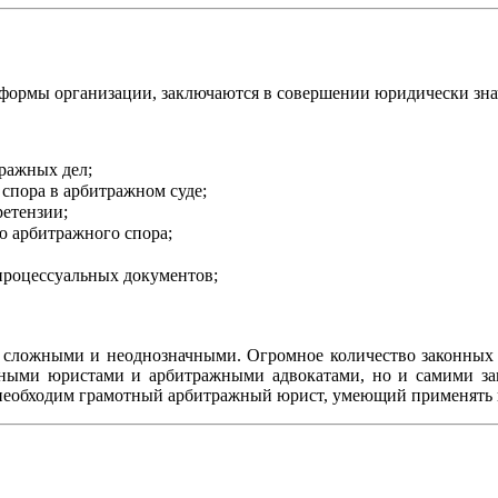
 формы организации, заключаются в совершении юридически зна
тражных дел;
спора в арбитражном суде;
етензии;
ю арбитражного спора;
процессуальных документов;
.
я сложными и неоднозначными. Огромное количество законных
ажными юристами и арбитражными адвокатами, но и самими за
а необходим грамотный арбитражный юрист, умеющий применять 