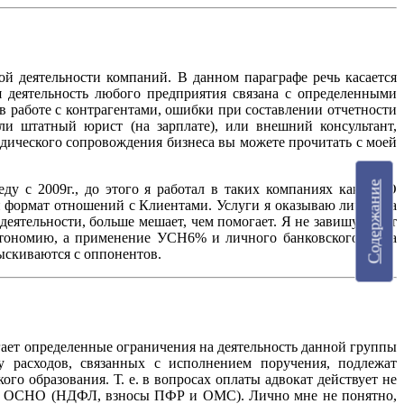
 деятельности компаний. В данном параграфе речь касается
 деятельность любого предприятия связана с определенными
в работе с контрагентами, ошибки при составлении отчетности
ли штатный юрист (на зарплате), или внешний консультант,
дического сопровождения бизнеса вы можете прочитать с моей
Содержание
еду с 2009г., до этого я работал в таких компаниях как ОАО
ормат отношений с Клиентами. Услуги я оказываю лично, за
 деятельности, больше мешает, чем помогает. Я не завишу ни от
втономию, а применение УСН6% и личного банковского счета
зыскиваются с оппонентов.
гает определенные ограничения на деятельность данной группы
у расходов, связанных с исполнением поручения, подлежат
го образования. Т. е. в вопросах оплаты адвокат действует не
тся ОСНО (НДФЛ, взносы ПФР и ОМС). Лично мне не понятно,