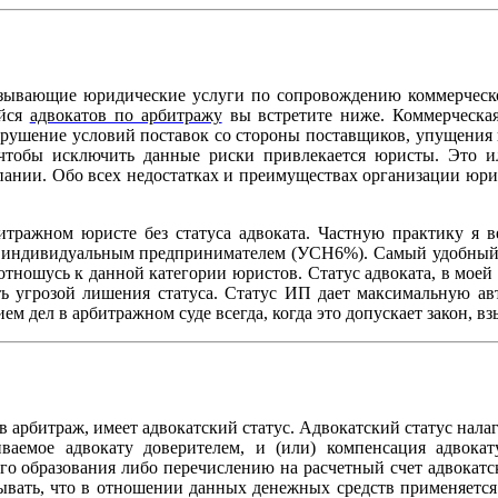
зывающие юридические услуги по сопровождению коммерческой
ийся
адвокатов по арбитражу
вы встретите ниже. Коммерческая
нарушение условий поставок со стороны поставщиков, упущения 
 чтобы исключить данные риски привлекается юристы. Это и
пании. Обо всех недостатках и преимуществах организации юри
итражном юристе без статуса адвоката. Частную практику я в
ь индивидуальным предпринимателем (УСН6%). Самый удобный ф
 отношусь к данной категории юристов. Статус адвоката, в моей
ить угрозой лишения статуса. Статус ИП дает максимальную а
м дел в арбитражном суде всегда, когда это допускает закон, в
в арбитраж, имеет адвокатский статус. Адвокатский статус нала
ваемое адвокату доверителем, и (или) компенсация адвокат
о образования либо перечислению на расчетный счет адвокатско
читывать, что в отношении данных денежных средств применяе