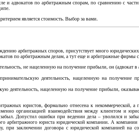
сле и адвокатов по арбитражным спорам, по сравнению с частн
ципе.
итерием является стоимость. Выбор за вами.
вождению арбитражных споров, присутствует много юридическ
окатов по арбитражным делам, а тут еще и арбитражные фирмы с 
тельность, не нацеленную на получение прибыли, он (адвокат в
принимательскую деятельность, нацеленную на получение пр
кую деятельность, нацеленную на получение прибыли, оказывае
итражных юристов, формально отнесена к некоммерческой, а по
именно организацией взаимодействия между клиентом и юрис
 забыл. Допустил ошибки при ведении дела – уволился и забы
вого арбитражного юриста юридической компании. А компании н
му, при заключении договора с юридической компанией на с