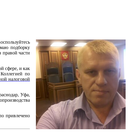
оспользуйтесь
имаю подборку
в правой части
й сфере, и как
 Коллегией по
ной налоговой
раснодар, Уфа,
опроизводства
по привлечено