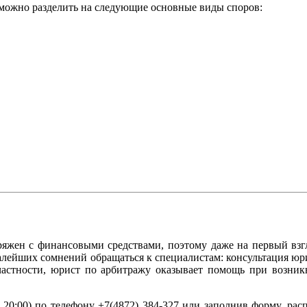
можно разделить на следующие основные виды споров:
ряжен с финансовыми средствами, поэтому даже на первый взгл
лейших сомнений обращаться к специалистам: консультация юрис
частности, юрист по арбитражу оказывает помощь при возни
 20:00) по телефону
+7(4872) 384-327
или заполнив форму, рас