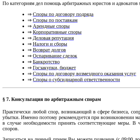
По категориям дел помощь арбитражных юристов и адвокатов 
⇒
Споры по договору подряда
⇒
Споры по поставкам
⇒
Арендные споры
⇒
Корпоративные споры
⇒
Деловая репутация
⇒
Налоги и сборы
⇒
Возврат долгов
⇒
Оспаривание сделок
⇒
Банкротство
⇒
Госзакупки, бюджет
⇒
Споры по договору возмездного оказания услуг
⇒
Споры о субсидиарной ответственности
§ 7. Консультация по арбитражным спорам
Практически любой спор, возникающий в сфере бизнеса, соп
убытки. Именно поэтому рекомендуется при возникновении ма
в случае необходимости принять соответствующие меры. В 
споров.
Записаться на личный прием Вы можете позвонив (с 09:00 до