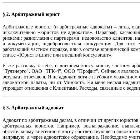
§ 2. Арбитражный юрист
Арбитражные юристы (и арбитражные адвокаты) – лица, ока
исключительно «юристов не адвокатов». Параграф, касающ
рисками: разногласия с партнерами, недовольство клиентов, 
и документации, недобросовестная конкуренция. Для того,
работающий частном порядке, или в составе юридической ком
статье «
Юрист в штате или внешний консультант
».
Я же расскажу о себе, о внешнем консультанте, частном арб
"Тулэнерго", ОАО "ТГК-4", ООО "Профит". Сейчас я являюс
результат отвечаю я. Я не адвокат, хотя с глубоким уважением
адвокатской палаты, ни от Минюста. На меня нельзя надав
упрощает отношения с Клиентами. Расходы, связанные с ведение
§ 3. Арбитражный адвокат
Адвокат по арбитражным делам, в отличии от других юристов 
арбитражных юристов. Например, вознаграждение, выплачи
обязательному внесению в кассу соответствующего адвокатског
напрямую, я через адвокатское образование. Необходимо у