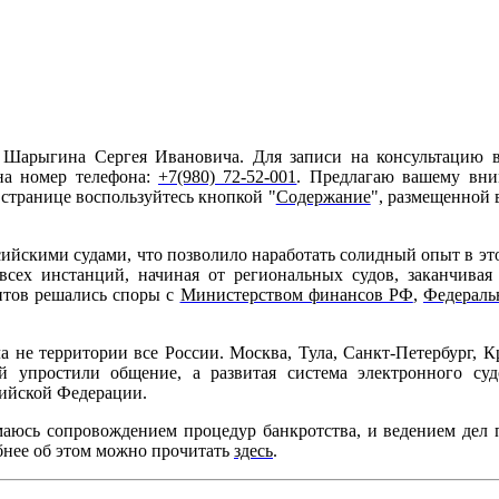
а Шарыгина Сергея Ивановича. Для записи на консультацию в
на номер телефона:
+7(980) 72-52-001
. Предлагаю вашему вн
странице воспользуйтесь кнопкой "
Содержание
", размещенной 
сийскими судами, что позволило наработать солидный опыт в это
всех инстанций, начиная от региональных судов, заканчивая
нтов решались споры с
Министерством финансов РФ
,
Федераль
а не территории все России. Москва, Тула, Санкт-Петербург, К
й упростили общение, а развитая система электронного суд
сийской Федерации.
маюсь сопровождением процедур банкротства, и ведением дел 
бнее об этом можно прочитать
здесь
.