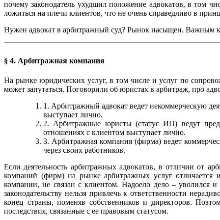
почему законодатель ухудшил положение адвокатов, в том чи
ложиться на плечи клиентов, что не очень справедливо в прин
Нужен адвокат в арбитражный суд? Рынок насыщен. Важным кр
§ 4. Арбитражная компания
На рынке юридических услуг, в том числе и услуг по сопро
может запутаться. Поговорили об юристах в арбитраж, про адв
1. Арбитражный адвокат ведет некоммерческую дея
выступает лично.
2. Арбитражные юристы (статус ИП) ведут пред
отношениях с клиентом выступает лично.
3. Арбитражная компания (фирма) ведет коммерчес
через своих работников.
Если деятельность арбитражных адвокатов, в отличии от арб
компаний (фирм) на рынке арбитражных услуг отличается 
компании, не связан с клиентом. Надоело дело – уволился и
законодательству нельзя привлечь к ответственности неради
конец страны, поменяв собственников и директоров. Поэто
последствия, связанные с ее правовым статусом.